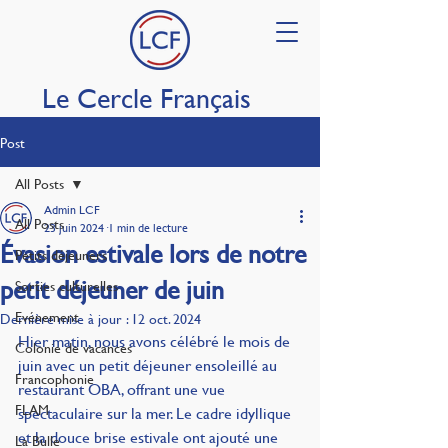
Le Cercle Français
Post
All Posts
Admin LCF
All Posts
23 juin 2024
1 min de lecture
Évasion estivale lors de notre
Petits déjeuners
petit déjeuner de juin
Sorties culturelles
Evénement
Dernière mise à jour :
12 oct. 2024
Hier matin, nous avons célébré le mois de 
Colonie de vacances
juin avec un petit déjeuner ensoleillé au 
Francophonie
restaurant OBA, offrant une vue 
FLAM
spectaculaire sur la mer. Le cadre idyllique 
et la douce brise estivale ont ajouté une 
La Bulle