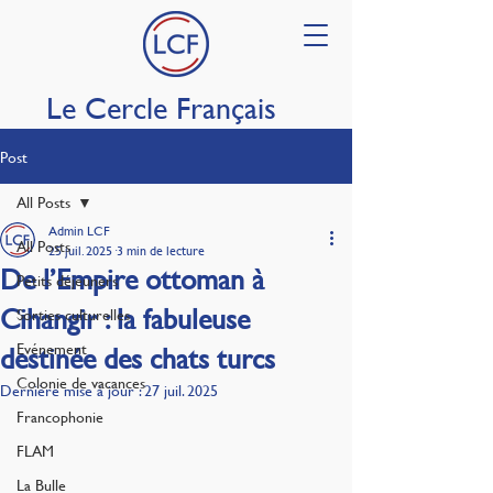
Le Cercle Français
Post
All Posts
Admin LCF
All Posts
25 juil. 2025
3 min de lecture
De l’Empire ottoman à
Petits déjeuners
Cihangir : la fabuleuse
Sorties culturelles
Evénement
destinée des chats turcs
Colonie de vacances
Dernière mise à jour :
27 juil. 2025
Francophonie
FLAM
La Bulle