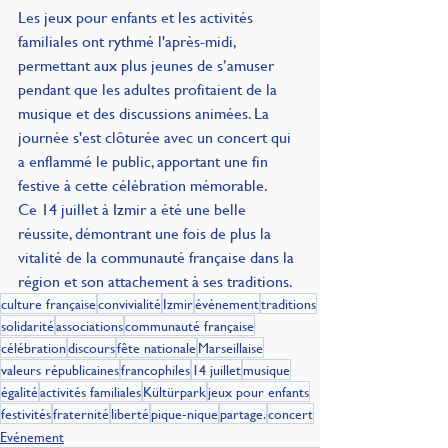
Les jeux pour enfants et les activités 
familiales ont rythmé l'après-midi, 
permettant aux plus jeunes de s’amuser 
pendant que les adultes profitaient de la 
musique et des discussions animées. La 
journée s'est clôturée avec un concert qui 
a enflammé le public, apportant une fin 
festive à cette célébration mémorable.
Ce 14 juillet à Izmir a été une belle 
réussite, démontrant une fois de plus la 
vitalité de la communauté française dans la 
région et son attachement à ses traditions.
culture française
convivialité
Izmir
événement
traditions
solidarité
associations
communauté française
célébration
discours
fête nationale
Marseillaise
valeurs républicaines
francophiles
14 juillet
musique
égalité
activités familiales
Kültürpark
jeux pour enfants
festivités
fraternité
liberté
pique-nique
partage.
concert
Evénement