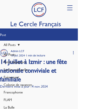
Le Cercle Français
Post
All Posts
Admin LCF
All Posts
18 juil. 2024
1 min de lecture
14 Juillet à Izmir : une fête
Petits déjeuners
nationale conviviale et
Sorties culturelles
Evénement
familiale
Colonie de vacances
Dernière mise à jour :
4 nov. 2024
Francophonie
FLAM
La Bulle