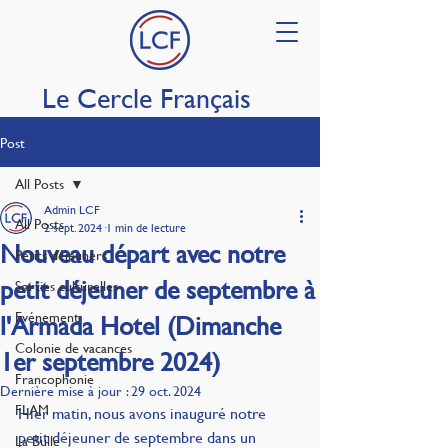
Le Cercle Français
Post
All Posts
Admin LCF
All Posts
2 sept. 2024
1 min de lecture
Nouveau départ avec notre
Petits déjeuners
petit déjeuner de septembre à
Sorties culturelles
Evénement
l'Armada Hotel (Dimanche
Colonie de vacances
1er septembre 2024)
Francophonie
Dernière mise à jour :
29 oct. 2024
FLAM
Hier matin, nous avons inauguré notre 
petit déjeuner de septembre dans un 
La Bulle