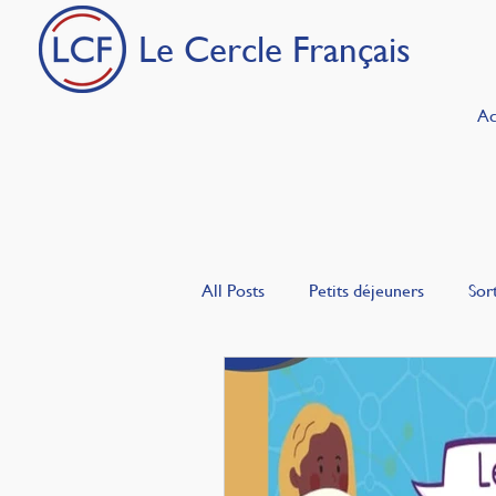
Le Cercle Français
Ac
All Posts
Petits déjeuners
Sort
La Bulle
Les Français en Turq