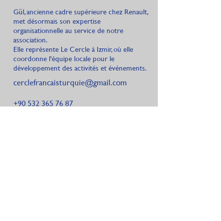
Gül, ancienne cadre supérieure chez Renault,
met désormais son expertise
organisationnelle au service de notre
association.
Elle représente Le Cercle à Izmir, où elle
coordonne l'équipe locale pour le
développement des activités et événements.
cerclefrancaisturquie@gmail.com
+90 532 365 76 87