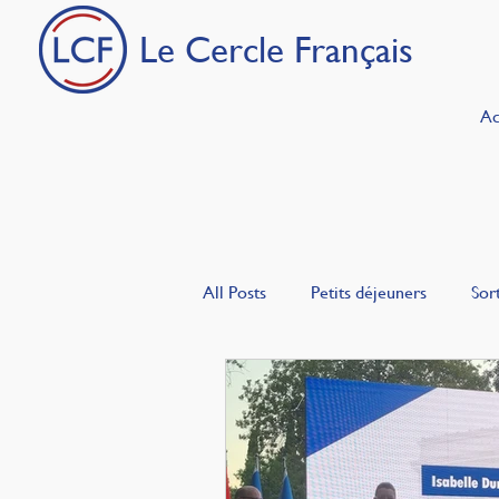
Le Cercle Français
Ac
All Posts
Petits déjeuners
Sort
La Bulle
Les Français en Turq