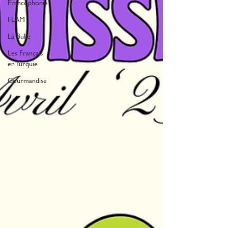
Francophonie
FLAM
La Bulle
Les Français
en Turquie
Gourmandise