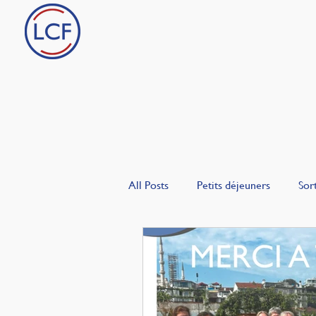
Le Cercle Français
Ac
All Posts
Petits déjeuners
Sort
La Bulle
Les Français en Turq