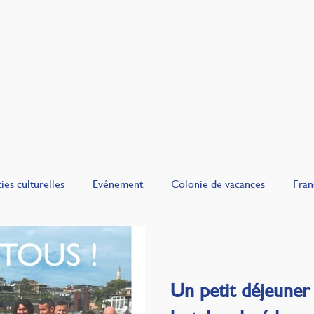
cueil
Événements
Cercle FLAM
Blog
Qui sommes n
ies culturelles
Evénement
Colonie de vacances
Fran
uie
Gourmandise
Un petit déjeuner