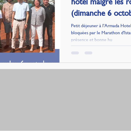
hotel malgré les 
(dimanche 6 octo
Petit déjeuner à l'Armada Hotel
bloquées par le Marathon d'Ista
présence et bonne hu
+90 531 651 86 77
info@
cerclefrancaisturquie
.com