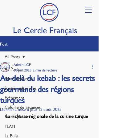
Le Cercle Français
Post
All Posts
Admin LCF
All Posts
30 juil. 2025
2 min de lecture
Au-delà du kebab : les secrets
Petits déjeuners
gourmands des régions
Sorties culturelles
Evénement
turques
Colonie de vacances
Dernière mise à jour :
3 août 2025
La richesse régionale de la cuisine turque
Francophonie
FLAM
La Bulle