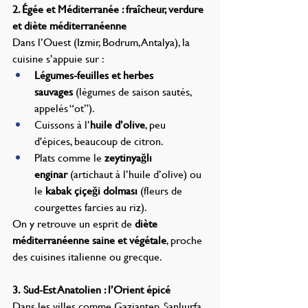
2. Égée et Méditerranée : fraîcheur, verdure 
et diète méditerranéenne
Dans l’Ouest (Izmir, Bodrum, Antalya), la 
cuisine s’appuie sur :
Légumes-feuilles et herbes 
sauvages
 (légumes de saison sautés, 
appelés “ot”).
Cuissons à l’
huile d’olive
, peu 
d'épices, beaucoup de citron.
Plats comme le 
zeytinyağlı 
enginar
 (artichaut à l’huile d’olive) ou 
le 
kabak çiçeği dolması
 (fleurs de 
courgettes farcies au riz).
On y retrouve un esprit de 
diète 
méditerranéenne saine et végétale
, proche 
des cuisines italienne ou grecque.
3. Sud-Est Anatolien : l’Orient épicé
Dans les villes comme Gaziantep, Şanlıurfa 