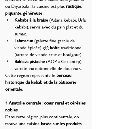
ou Diyarbakır, la cuisine est plus 
rustique, 
piquante, généreuse
 :
Kebabs à la braise
 (Adana kebabı, Urfa 
kebabı), servis avec du pain plat et du 
sumac.
Lahmacun
 (galette fine garnie de 
viande épicée), 
çiğ köfte
 traditionnel 
(tartare de viande crue et boulgour).
Baklava pistache
 (AOP à Gaziantep), 
variété exceptionnelle de douceurs.
Cette région représente le 
berceau 
historique du kebab et de la pâtisserie 
orientale
.
4. Anatolie centrale : cœur rural et céréales 
nobles
Dans cette région, plus continentale, on 
trouve une cuisine 
basée sur les produits 