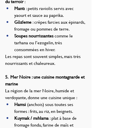
du terroir
 :
Mantı
 : petits raviolis servis avec 
yaourt et sauce au paprika.
Gözleme
 : crêpes farcies aux épinards, 
fromage ou pommes de terre.
Soupes nourrissantes
 comme le 
tarhana ou l’ezogelin, très 
consommées en hiver.
Les repas sont souvent simples, mais très 
nourrissants et chaleureux.
5.  Mer Noire : une cuisine montagnarde et 
marine
La région de la mer Noire, humide et 
verdoyante, donne une cuisine unique :
Hamsi
 (anchois) sous toutes ses 
formes : frits, au riz, en beignets.
Kuymak / mıhlama
 : plat à base de 
fromage fondu, farine de maïs et 