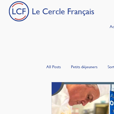
Le Cercle Français
Ac
All Posts
Petits déjeuners
Sort
La Bulle
Les Français en Turq