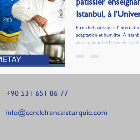
pâtissier enseign
Istanbul, à l’Univ
Être chef pâtissier à l’internat
adaptation et humilité. À Istanb
avec rigueur les bases de la pâti
et ateliers. La gastronomie turq
créations mêlant techniques fran
comme l’entremets Printemps à l
Tradition et innovation se renc
culinaire unique.
+90 531 651 86 77
info@
cerclefrancaisturquie
.com