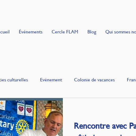
cueil
Événements
Cercle FLAM
Blog
Qui sommes n
ies culturelles
Evénement
Colonie de vacances
Fran
uie
Gourmandise
Rencontre avec P