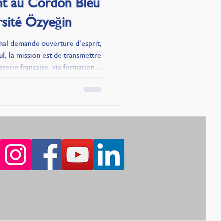
ant au Cordon Bleu
ersité Özyeğin
ional demande ouverture d’esprit,
ul, la mission est de transmettre
sserie française, via formations
ue, riche et variée, inspire des
çaises et saveurs locales,
a pistache et griottes.
ontrent ainsi dans un dialogue