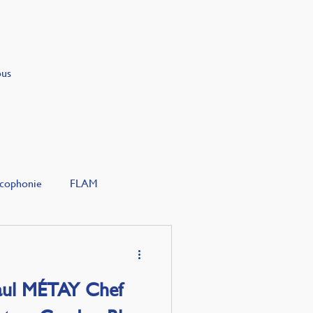
ous
cophonie
FLAM
aul MÉTAY Chef