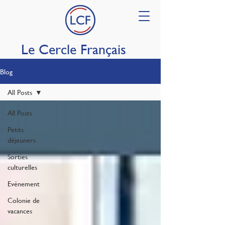
Le Cercle Français
Blog
All Posts
All Posts
Petits
déjeuners
Sorties
culturelles
Evénement
Colonie de
vacances