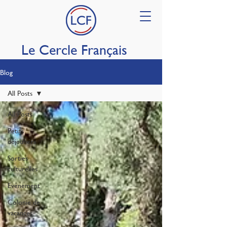
Le Cercle Français
Blog
All Posts
All Posts
Petits
déjeuners
Sorties
culturelles
Evénement
Colonie de
vacances