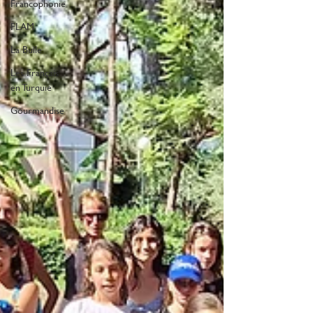
Francophonie
FLAM
La Bulle
Les Français
en Turquie
Gourmandise