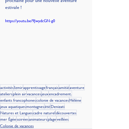
prochaine pour une nouvelle aventure 
estivale !
https://youtu.be/9JwydcGN-g0
activités
Izmir
apprentissage
français
amitié
aventure
ateliers
plein air
vacances
jeux
encadrement.
enfants francophones
colonie de vacances
Hélène
jeux aquatiques
montagnes
été
Denizati
Natures et Langues
cadre naturel
découvertes
mer Égée
soirées
animateurs
plage
veillées
Colonie de vacances