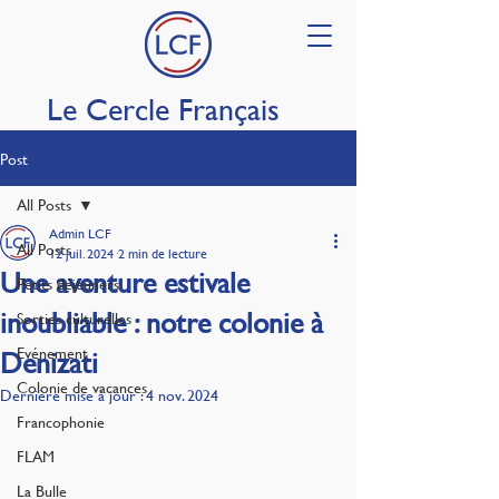
Le Cercle Français
Post
All Posts
Admin LCF
All Posts
12 juil. 2024
2 min de lecture
Une aventure estivale
Petits déjeuners
inoubliable : notre colonie à
Sorties culturelles
Evénement
Denizati
Colonie de vacances
Dernière mise à jour :
4 nov. 2024
Francophonie
FLAM
La Bulle