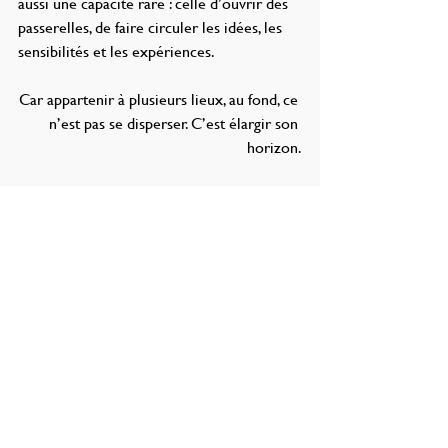
aussi une capacité rare : celle d’ouvrir des 
passerelles, de faire circuler les idées, les 
sensibilités et les expériences.
Car appartenir à plusieurs lieux, au fond, ce 
n’est pas se disperser. C’est élargir son 
horizon.
Marie-Rose KORO
Présidente du Cercle Français
Posts récents
Voir tout