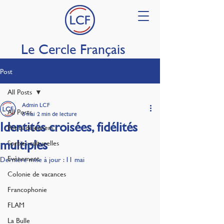
Le Cercle Français
Post
All Posts
Admin LCF
All Posts
8 mai
2 min de lecture
Identités croisées, fidélités
Petits déjeuners
multiples
Sorties culturelles
Evénement
Dernière mise à jour :
11 mai
Colonie de vacances
Francophonie
FLAM
La Bulle