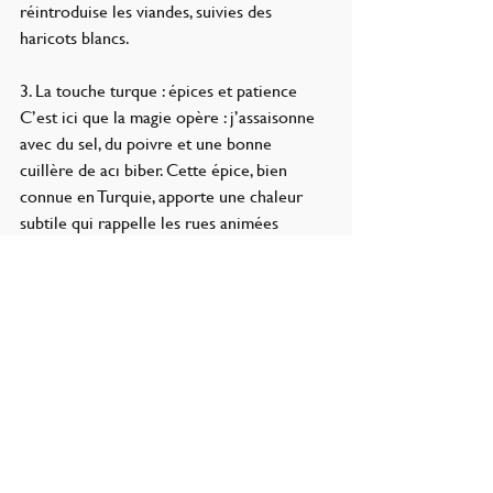
réintroduise les viandes, suivies des 
haricots blancs.
3. La touche turque : épices et patience
C’est ici que la magie opère : j’assaisonne 
avec du sel, du poivre et une bonne 
cuillère de acı biber. Cette épice, bien 
connue en Turquie, apporte une chaleur 
subtile qui rappelle les rues animées 
d’Istanbul. Le bouquet garni est plongé 
dans la cocotte, et tout mijote doucement 
pendant au moins deux heures.
4. Une finition au four
Pour rester fidèle à la tradition française 
du cassoulet, je verse le tout dans un plat 
allant au four. Je dispose les morceaux de 
poulet grillé sur le dessus et saupoudre 
légèrement de chapelure de pain (bayat 