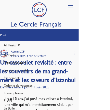
Le Cercle Français
Post
All Posts
Admin LCF
All Posts
1 mars 2025
4 min de lecture
Un cassoulet revisité : entre
Petits déjeuners
les souvenirs de ma grand-
Sorties culturelles
Evénement
mère et les saveurs d’Istanbul
Colonie de vacances
Dernière mise à jour :
11 juin 2025
Francophonie
Il y a 15 ans
, j’ai posé mes valises à Istanbul, 
FLAM
une ville qui m’a immédiatement séduit par 
La Bulle