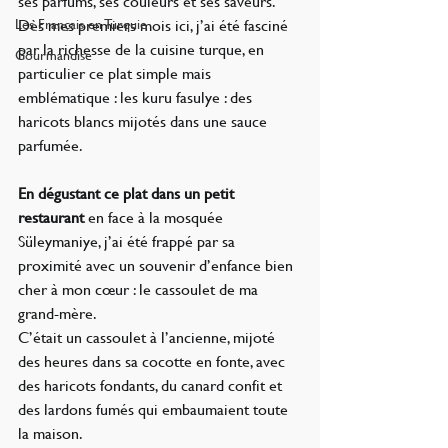
ses parfums, ses couleurs et ses saveurs. 
Les Français en Turquie
Dès mes premiers mois ici, j’ai été fasciné 
par la richesse de la cuisine turque, en 
Gourmandise
particulier ce plat simple mais 
emblématique : les kuru fasulye : des 
haricots blancs mijotés dans une sauce 
parfumée. 
En dégustant ce plat dans un petit 
restaurant
 en face à la mosquée 
Süleymaniye, j’ai été frappé par sa 
proximité avec un souvenir d’enfance bien 
cher à mon cœur : le cassoulet de ma 
grand-mère.
C’était un cassoulet à l’ancienne, mijoté 
des heures dans sa cocotte en fonte, avec 
des haricots fondants, du canard confit et 
des lardons fumés qui embaumaient toute 
la maison. 