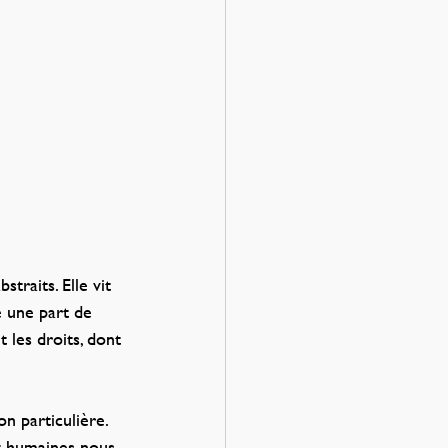
traits. Elle vit 
e une part de 
 les droits, dont 
n particulière. 
et humaines nous 