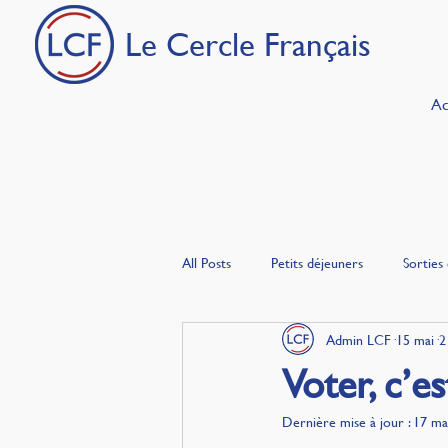
Le Cercle Français
Ac
All Posts
Petits déjeuners
Sorties 
Admin LCF
15 mai
2
Les Français en Turquie
Gourman
Voter, c’es
Dernière mise à jour :
17 ma