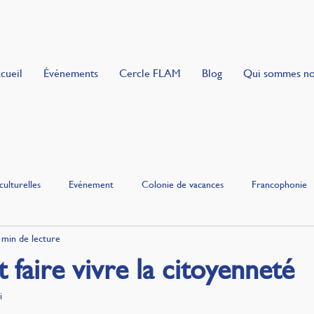
cueil
Événements
Cercle FLAM
Blog
Qui sommes n
culturelles
Evénement
Colonie de vacances
Francophonie
 min de lecture
dise
t faire vivre la citoyenneté
i