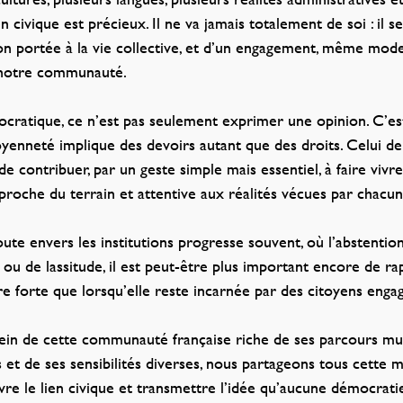
n civique est précieux. Il ne va jamais totalement de soi : il s
tion portée à la vie collective, et d’un engagement, même mode
 notre communauté.
mocratique, ce n’est pas seulement exprimer une opinion. C’est
oyenneté implique des devoirs autant que des droits. Celui de 
de contribuer, par un geste simple mais essentiel, à faire vivr
 proche du terrain et attentive aux réalités vécues par chacun
te envers les institutions progresse souvent, où l’abstention
ou de lassitude, il est peut-être plus important encore de ra
 forte que lorsqu’elle reste incarnée par des citoyens engag
sein de cette communauté française riche de ses parcours mult
et de ses sensibilités diverses, nous partageons tous cette
vivre le lien civique et transmettre l’idée qu’aucune démocrati