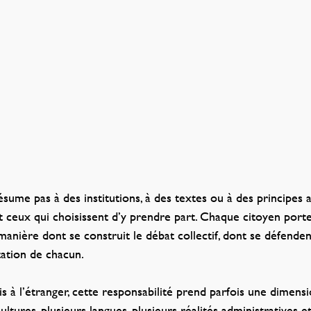
ume pas à des institutions, à des textes ou à des principes abs
et ceux qui choisissent d’y prendre part. Chaque citoyen port
manière dont se construit le débat collectif, dont se défendent
tation de chacun.
is à l’étranger, cette responsabilité prend parfois une dimensio
ultures, plusieurs langues, plusieurs réalités administratives 