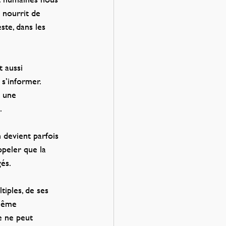
e nourrit de 
ste, dans les 
 aussi 
s’informer. 
e une 
.
 devient parfois 
ppeler que la 
és.
iples, de ses 
 même 
e ne peut 