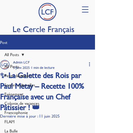
Le Cercle Français
Post
All Posts
Admin LCF
All Posts
5 janv. 2025
1 min de lecture
✨ La Galette des Rois par
Petits déjeuners
Paul Metay – Recette 100%
Sorties culturelles
Evénement
Française avec un Chef
Colonie de vacances
Pâtissier ! 👑
Francophonie
Dernière mise à jour :
11 juin 2025
FLAM
La Bulle