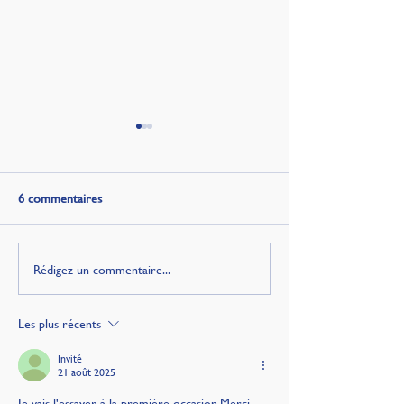
6 commentaires
Rédigez un commentaire...
Quand la Turquie vit à
Kenizé Mourad en
l’écran
et Occident, la m
héritage
Les plus récents
Invité
21 août 2025
Je vais l'essayer à la première 
occasion.Me
rci.