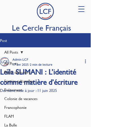
Le Cercle Français
Post
All Posts
Admin LCF
All Posts
17 avr. 2025
2 min de lecture
Leïla SLIMANI : L’identité
Petits déjeuners
comme matière d’écriture
Sorties culturelles
Evénement
Dernière mise à jour :
11 juin 2025
Colonie de vacances
Francophonie
FLAM
La Bulle